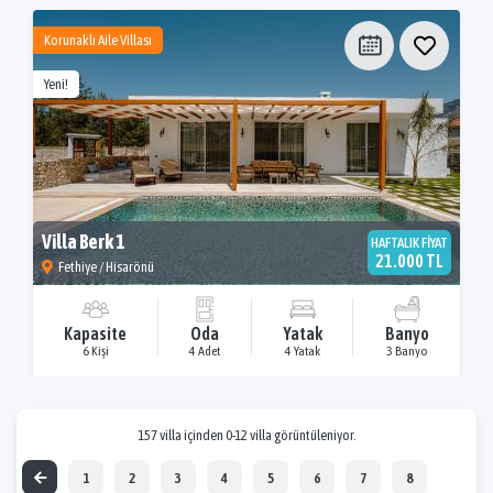
Korunaklı Aile Villası
Yeni!
Villa Berk 1
HAFTALIK FİYAT
21.000 TL
Fethiye / Hisarönü
Kapasite
Oda
Yatak
Banyo
6 Kişi
4 Adet
4 Yatak
3 Banyo
157 villa içinden 0-12 villa görüntüleniyor.
1
2
3
4
5
6
7
8