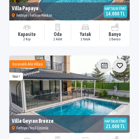
Villa Papaya
HAFTALIK FİYAT
14.000 TL
Fethiye / Fethiye Merkez
Kapasite
Oda
Yatak
Banyo
2 Kişi
2 Adet
1 Yatak
1 Banyo
Korunaklı Aile Villası
Yeni !
Villa Geyran Breeze
HAFTALIK FİYAT
21.000 TL
Fethiye / Yeşil Üzümlü