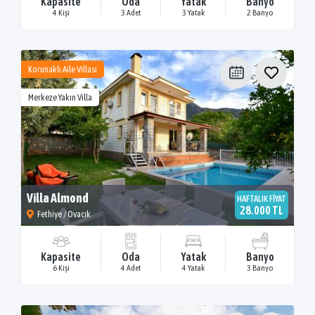
Kapasite
Oda
Yatak
Banyo
4 Kişi
3 Adet
3 Yatak
2 Banyo
Korunaklı Aile Villası
Merkeze Yakın Villa
Villa Almond
HAFTALIK FİYAT
28.000 TL
Fethiye / Ovacık
Kapasite
Oda
Yatak
Banyo
6 Kişi
4 Adet
4 Yatak
3 Banyo