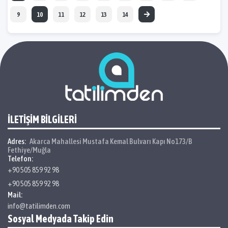
9
10
11
12
13
14
İLETİŞİM BİLGİLERİ
Adres:
Akarca Mahallesi Mustafa Kemal Bulvarı Kapı No173/B
Fethiye/Muğla
Telefon:
+90 505 859 92 98
+90 505 859 92 98
Mail:
info@tatilimden.com
Sosyal Medyada Takip Edin