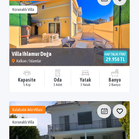
Korunaklı Villa
Villa Ihlamur Doğa
HAFTALIK FİYAT
29.950 TL
Kalkan / İslamlar
Kapasite
Oda
Yatak
Banyo
5 Kişi
3 Adet
3 Yatak
2 Banyo
Kalabalık Aile Villası
Korunaklı Villa