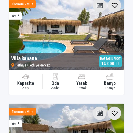
Ekonomik Villa
Yeni !
Villa Banana
HAFTALIK FİYAT
14.000 TL
Fethiye / Fethiye Merkez
Kapasite
Oda
Yatak
Banyo
2 Kişi
2 Adet
1 Yatak
1 Banyo
Ekonomik Villa
Yeni !