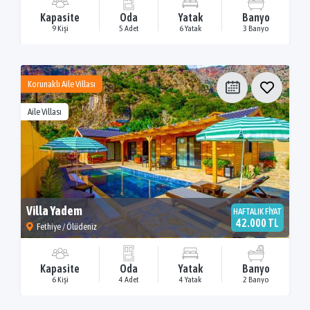
Kapasite
Oda
Yatak
Banyo
9 Kişi
5 Adet
6 Yatak
3 Banyo
Korunaklı Aile Villası
Aile Villası
Villa Yadem
HAFTALIK FİYAT
42.000 TL
Fethiye / Ölüdeniz
Kapasite
Oda
Yatak
Banyo
6 Kişi
4 Adet
4 Yatak
2 Banyo