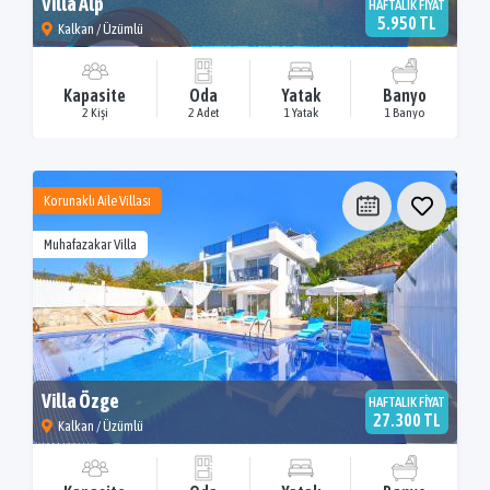
Villa Alp
HAFTALIK FİYAT
5.950 TL
Kalkan / Üzümlü
Kapasite
Oda
Yatak
Banyo
2 Kişi
2 Adet
1 Yatak
1 Banyo
Korunaklı Aile Villası
Muhafazakar Villa
Villa Özge
HAFTALIK FİYAT
27.300 TL
Kalkan / Üzümlü