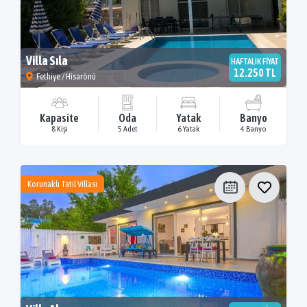
Villa Sıla
HAFTALIK FİYAT
12.250 TL
Fethiye / Hisarönü
Kapasite
Oda
Yatak
Banyo
8 Kişi
5 Adet
6 Yatak
4 Banyo
Korunaklı Tatil Villası