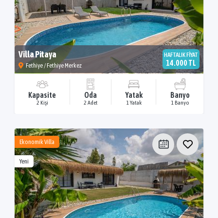
Villa Pitaya
HAFTALIK FİYAT
14.000 TL
Fethiye / Fethiye Merkez
Kapasite
Oda
Yatak
Banyo
2 Kişi
2 Adet
1 Yatak
1 Banyo
Ekonomik Villa
Yeni