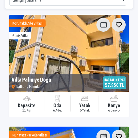
Korunaklı Aile Villası
Geniş Villa
Villa Palmiye Doğa
HAFTALIK FİYAT
57.950 TL
Kalkan / İslamlar
Kapasite
Oda
Yatak
Banyo
11 Kişi
6 Adet
6 Yatak
6 Banyo
Muhafazakar Aile Villası