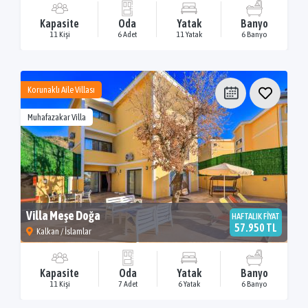
Kapasite
Oda
Yatak
Banyo
11 Kişi
6 Adet
11 Yatak
6 Banyo
Korunaklı Aile Villası
Muhafazakar Villa
Villa Meşe Doğa
HAFTALIK FİYAT
57.950 TL
Kalkan / İslamlar
Kapasite
Oda
Yatak
Banyo
11 Kişi
7 Adet
6 Yatak
6 Banyo