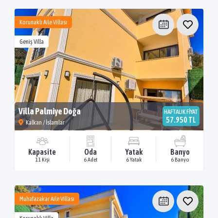
Korunaklı Aile Villası
Geniş Villa
Villa Palmiye Doğa
HAFTALIK FİYAT
57.950 TL
Kalkan / İslamlar
Kapasite
Oda
Yatak
Banyo
11 Kişi
6 Adet
6 Yatak
6 Banyo
Muhafazakar Aile Villası