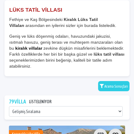
LÜKS TATİL VİLLASI
Fethiye ve Kaş Bölgesindeki
Kiralık Lüks Tatil
Villaları
arasından en iyilerini sizler için burada listeledik.
Geniş ve lüks döşenmiş odaları, havuzundaki jakuzisi,
ısıtmalı havuzu, geniş terası ve muhteşem manzaraları olan
bu
kiralık villalar
zevkine düşkün misafirlerini beklemektedir.
Farklı özelliklerde her biri bir başka güzel ve
lüks tatil villası
seçeneklerimizden birini beğenip, kaliteli bir tatile adım
atabilirsiniz.
Arama Sonuçları
79 VİLLA
LİSTELENİYOR
Korunaklı Lüks Villa