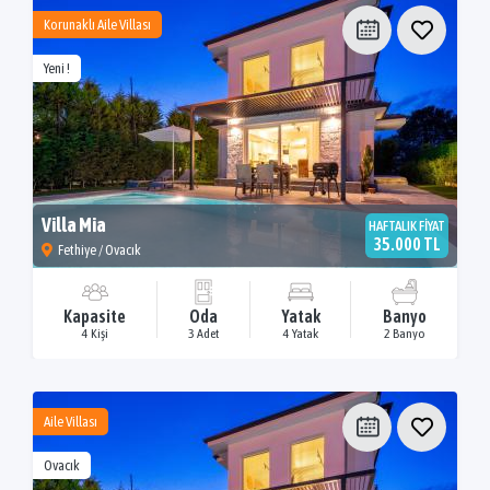
Korunaklı Aile Villası
Yeni !
Villa Mia
HAFTALIK FİYAT
35.000 TL
Fethiye / Ovacık
Kapasite
Oda
Yatak
Banyo
4 Kişi
3 Adet
4 Yatak
2 Banyo
Aile Villası
Ovacık