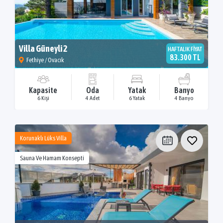
Villa Güneyli 2
HAFTALIK FİYAT
83.300 TL
Fethiye / Ovacık
Kapasite
Oda
Yatak
Banyo
6 Kişi
4 Adet
6 Yatak
4 Banyo
Korunaklı Lüks Villa
Sauna Ve Hamam Konsepti