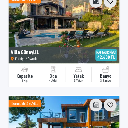
Villa Güneyli 1
HAFTALIK FİYAT
42.600 TL
Fethiye / Ovacık
Kapasite
Oda
Yatak
Banyo
6 Kişi
4 Adet
3 Yatak
3 Banyo
Korunaklı Lüks Villa