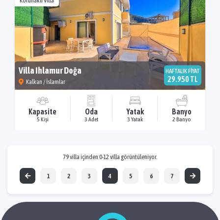
Korunaklı Villa
Villa Ihlamur Doğa
HAFTALIK FİYAT
29.950 TL
Kalkan / İslamlar
Kapasite
Oda
Yatak
Banyo
5 Kişi
3 Adet
3 Yatak
2 Banyo
79 villa içinden 0-12 villa görüntüleniyor.
1
2
3
4
5
6
7