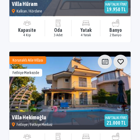
Villa Hüram
HAFTALIK FİYAT
19.950 TL
Kalkan / Kördere
Kapasite
Oda
Yatak
Banyo
4 Kişi
3 Adet
4 Yatak
2 Banyo
Korunaklı Aile Villası
Fethiye Merkezde
Villa Hekimoğlu
HAFTALIK FİYAT
21.000 TL
Fethiye / Fethiye Merkez