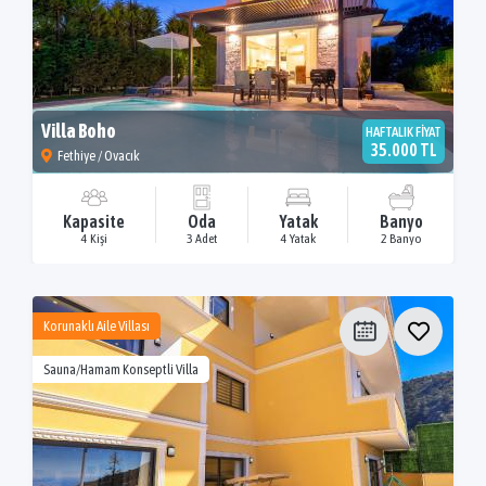
Villa Boho
HAFTALIK FİYAT
35.000 TL
Fethiye / Ovacık
Kapasite
Oda
Yatak
Banyo
4 Kişi
3 Adet
4 Yatak
2 Banyo
Korunaklı Aile Villası
Sauna/Hamam Konseptli Villa