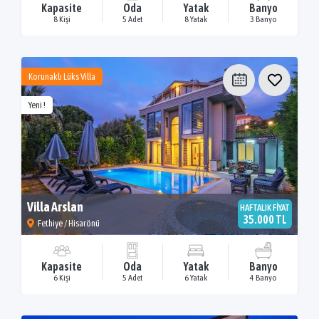
Kapasite
Oda
Yatak
Banyo
8 Kişi
5 Adet
8 Yatak
3 Banyo
Korunaklı Lüks Villa
Yeni !
Villa Arslan
HAFTALIK FİYAT
35.000 TL
Fethiye / Hisarönü
Kapasite
Oda
Yatak
Banyo
6 Kişi
5 Adet
6 Yatak
4 Banyo