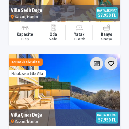
Villa Sedir Doğa
HAFTALIK FİYAT
57.950 TL
Kalkan / İslamlar
Kapasite
Oda
Yatak
Banyo
10 Kişi
5 Adet
10 Yatak
4 Banyo
Korunaklı Aile Villası
Muhafazakar Lüks Villa
Villa Çınar Doğa
HAFTALIK FİYAT
57.950 TL
Kalkan / İslamlar