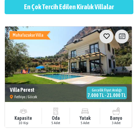
En Çok Tercih Edilen Kiralık Villalar
Muhafazakar Villa
Villa Perest
Gecelik Fiyat Aralığı
7.000 TL - 21.000 TL
Fethiye / Göcek
Kapasite
Oda
Yatak
Banyo
10 Kişi
5 Adet
5 Adet
3 Adet