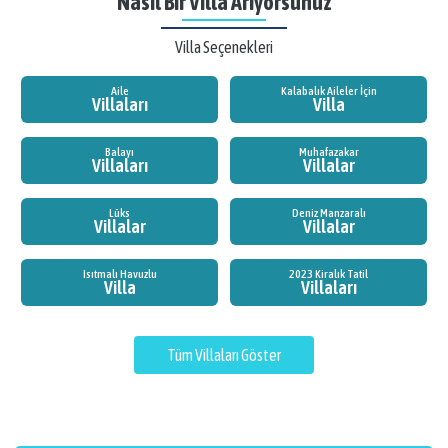
Nasıl Bir Villa Arıyorsunuz
Villa Seçenekleri
Aile
Kalabalık Aileler İçin
Villaları
Villa
Balayı
Muhafazakar
Villaları
Villalar
Lüks
Deniz Manzaralı
Villalar
Villalar
Isıtmalı Havuzlu
2023 Kiralık Tatil
Villa
Villaları
Tüm Villaları Göster