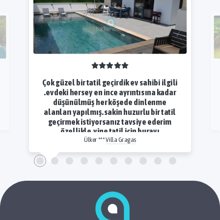
Çok güzel bir tatil geçirdik ev sahibi ilgili
.evdeki hersey en ince ayrıntısına kadar
düşünülmüş her köşede dinlenme
alanları yapılmış.sakin huzurlu bir tatil
geçirmek istiyorsanız tavsiye ederim
özellikle.yine tatil için burayı
düşünürüm kesinlikle.kendinizi rahat ve
Ülker ***
Villa Gragas
evinizde gibi hissedebilirsiniz.eksik bir
şey varsada hemen yardımcı olup o
eksiği kesinlikle gideriyorlar.biz
memnun kaldık özellikle kap kaçak
fazla fazla.en önemlisi hersey tertemiz.
İçiniz rahatlıkla güvenli bir sekilde
kalabilirsiniz herkese tavsiye ederim