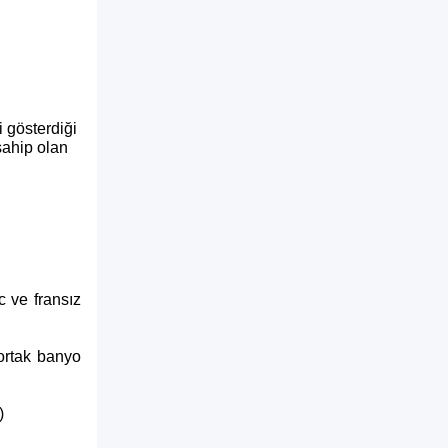
ı
i gösterdiği
sahip olan
c ve fransız
 ortak banyo
)