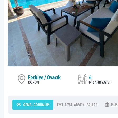
Fethiye / Ovacık
6
KONUM
MISAFIR SAYISI
GENEL
GÖRÜNÜM
FIYATLAR
VE KURALLAR
MÜS