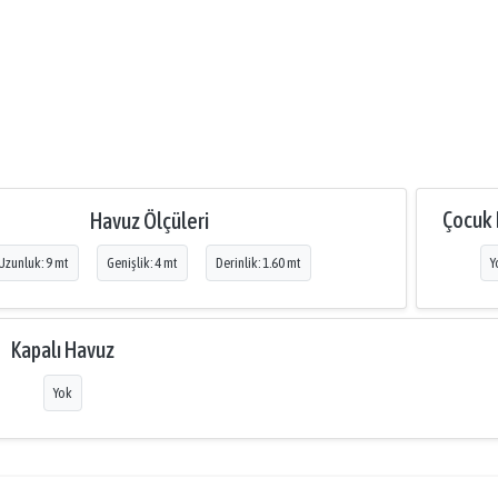
Çocuk
Havuz Ölçüleri
Uzunluk: 9 mt
Genişlik: 4 mt
Derinlik: 1.60 mt
Y
Kapalı Havuz
Yok