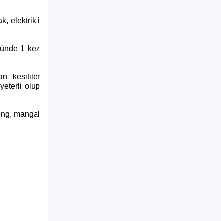
, elektrikli
günde 1 kez
n kesitiler
yeterli olup
ong, mangal