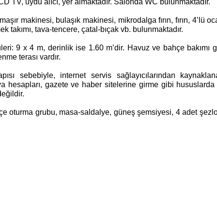
LCD TV, uydu alıcı, yer almaktadır. Salonda WC bulunmaktadır.
ır makinesi, bulaşık makinesi, mikrodalga fırın, fırın, 4’lü ocak
emek takımı, tava-tencere, çatal-bıçak vb. bulunmaktadır.
ri: 9 x 4 m, derinlik ise 1.60 m’dir. Havuz ve bahçe bakımı 
me terası vardır.
pısı sebebiyle, internet servis sağlayıcılarından kaynaklana
ya hesapları, gazete ve haber sitelerine girme gibi hususlarda 
eğildir.
hçe oturma grubu, masa-saldalye, güneş şemsiyesi, 4 adet şezl