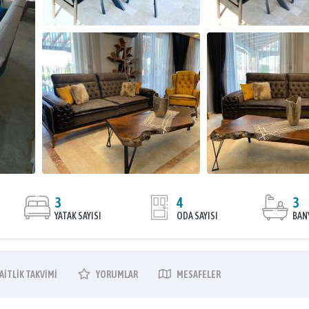
3
4
3
YATAK SAYISI
ODA SAYISI
BAN
AITLIK
TAKVIMI
YORUMLAR
MESAFELER