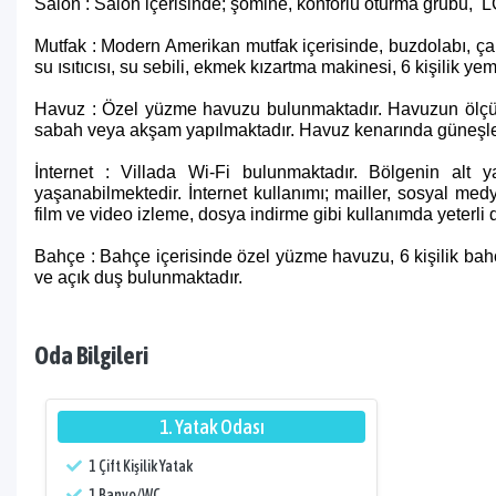
Salon : Salon içerisinde; şömine, konforlu oturma grubu, 
Mutfak : Modern Amerikan mutfak içerisinde, buzdolabı, çamaş
su ısıtıcısı, su sebili, ekmek kızartma makinesi, 6 kişilik y
Havuz : Özel yüzme havuzu bulunmaktadır. Havuzun ölçüle
sabah veya akşam yapılmaktadır. Havuz kenarında güneşlen
İnternet : Villada Wi-Fi bulunmaktadır. Bölgenin alt ya
yaşanabilmektedir. İnternet kullanımı; mailler, sosyal med
film ve video izleme, dosya indirme gibi kullanımda yeterli d
Bahçe : Bahçe içerisinde özel yüzme havuzu, 6 kişilik ba
ve açık duş bulunmaktadır.
Oda Bilgileri
1. Yatak Odası
1 Çift Kişilik Yatak
1 Banyo/WC