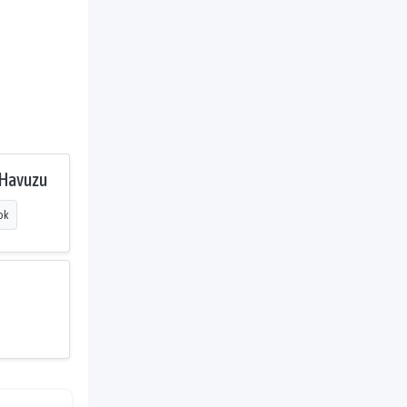
 Havuzu
ok