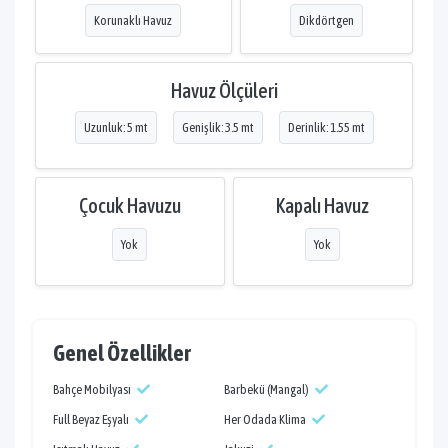
Korunaklı Havuz
Dikdörtgen
Havuz Ölçüleri
Uzunluk: 5 mt
Genişlik: 3.5 mt
Derinlik: 1.55 mt
Çocuk Havuzu
Kapalı Havuz
Yok
Yok
Genel Özellikler
Bahçe Mobilyası
Barbekü (Mangal)
Full Beyaz Eşyalı
Her Odada Klima