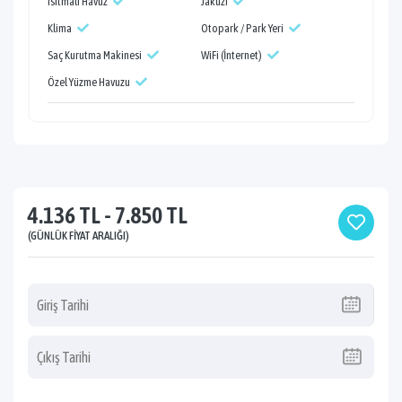
Isıtmalı Havuz
Jakuzi
Klima
Otopark / Park Yeri
Saç Kurutma Makinesi
WiFi (İnternet)
Özel Yüzme Havuzu
4.136 TL - 7.850 TL
(GÜNLÜK FIYAT ARALIĞI)