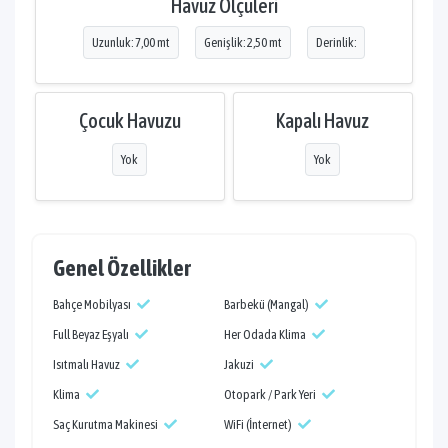
Havuz Ölçüleri
Uzunluk: 7,00 mt
Genişlik: 2,50 mt
Derinlik:
Çocuk Havuzu
Kapalı Havuz
Yok
Yok
Genel Özellikler
Bahçe Mobilyası
Barbekü (Mangal)
Full Beyaz Eşyalı
Her Odada Klima
Isıtmalı Havuz
Jakuzi
Klima
Otopark / Park Yeri
Saç Kurutma Makinesi
WiFi (İnternet)