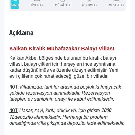
GENEL
FIYATLAR
MÜSAITLIK
YORUMLAR
MESAFELER
Açıklama
Kalkan Kiralık Muhafazakar Balayı Villası
Kalkan Akbel bölgesinde bulunan bu
kiralık balayı
villası
, balayı çiftleri için herşey en ince ayrıntısına
kadar düşünülmüş ve özenle dizayn edilmiştir. Yeni
evli çiftlerin çok rahat edeceği güzel bir villadır.
NOT
:
Villamızda, tarihler arasında boşluk kalmayacak
şekilde rezervasyon alınmaktadır. Rezervasyon
talepleri ev sahibinin onayı ile kabul edilmektedir.
1000
NOT
:
Hasar, zayi, kırık, dökük vb. için girişte
TL
depozito alınmaktadır. Herhangi bir problem
olmadığında villa çıkışında depozito iade edilmektedir.