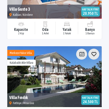
Villa Gusto 3
HAFTALIK FİYAT
20.950 TL
Kalkan / Kördere
Kapasite
Oda
Yatak
Banyo
2 Kişi
1 Adet
1 Yatak
1 Banyo
Merkeze Yakın Villa
Kalabalık Aile Villası
Villa Fındık
HAFTALIK FİYAT
24.500 TL
Fethiye / Hisarönü