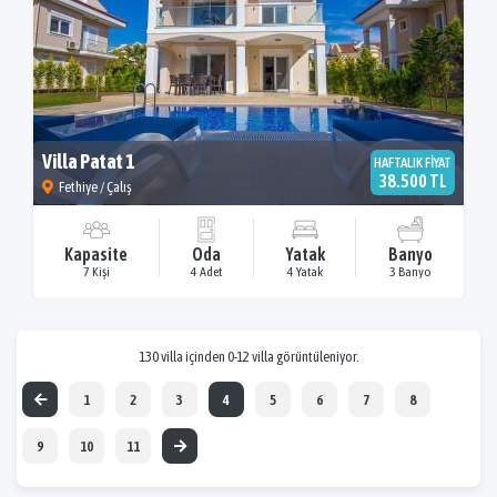
Villa Patat 1
HAFTALIK FİYAT
38.500 TL
Fethiye / Çalış
Kapasite
Oda
Yatak
Banyo
7 Kişi
4 Adet
4 Yatak
3 Banyo
130 villa içinden 0-12 villa görüntüleniyor.
1
2
3
4
5
6
7
8
9
10
11