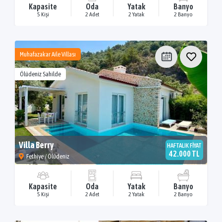
Kapasite
Oda
Yatak
Banyo
5 Kişi
2 Adet
2 Yatak
2 Banyo
Muhafazakar Aile Villası
Ölüdeniz Sahilde
Villa Berry
HAFTALIK FİYAT
42.000 TL
Fethiye / Ölüdeniz
Kapasite
Oda
Yatak
Banyo
5 Kişi
2 Adet
2 Yatak
2 Banyo