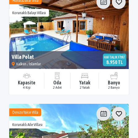
Muhafazakar Villa
Korunaklı Balayı Villası
Villa Polat
HAFTALIK FİYAT
8.950 TL
Kalkan / İslamlar
Kapasite
Oda
Yatak
Banyo
4 Kişi
2 Adet
2 Yatak
2 Banyo
Denize Yakın Villa
Korunaklı Aile Villası