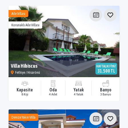
Aile Villası
Korunaklı Aile Villası
Villa Hibiscus
HAFTALIK FİYAT
31.500 TL
Fethiye / Hisarönü
Kapasite
Oda
Yatak
Banyo
8 Kişi
4 Adet
4 Yatak
3 Banyo
Denize Yakın Villa