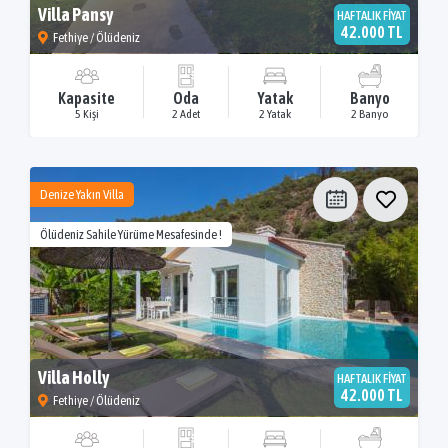
Villa Pansy
HAFTALIK FİYAT
42.000 TL
Fethiye / Ölüdeniz
Kapasite
Oda
Yatak
Banyo
5 Kişi
2 Adet
2 Yatak
2 Banyo
Denize Yakın Villa
Ölüdeniz Sahile Yürüme Mesafesinde !
Villa Holly
HAFTALIK FİYAT
42.000 TL
Fethiye / Ölüdeniz