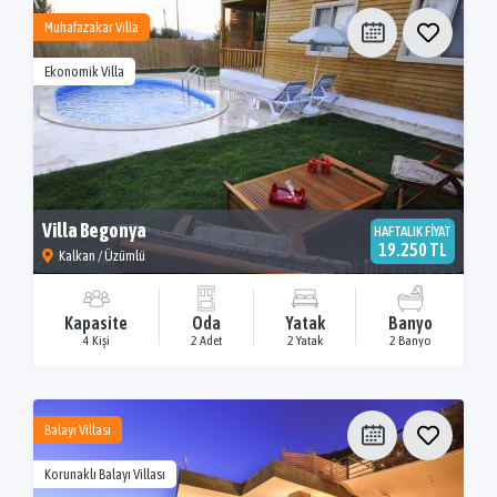
Muhafazakar Villa
Ekonomik Villa
Villa Begonya
HAFTALIK FİYAT
19.250 TL
Kalkan / Üzümlü
Kapasite
Oda
Yatak
Banyo
4 Kişi
2 Adet
2 Yatak
2 Banyo
Balayı Villası
Korunaklı Balayı Villası