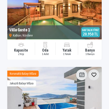
Villa Gusto 1
HAFTALIK FİYAT
20.950 TL
Kalkan / Kördere
Kapasite
Oda
Yatak
Banyo
2 Kişi
1 Adet
1 Yatak
1 Banyo
Korunaklı Balayı Villası
Jakuzili Balayı Villası