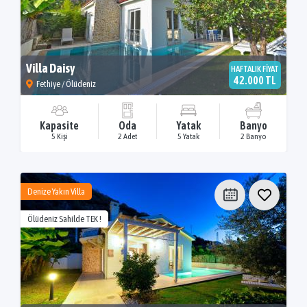
Villa Daisy
HAFTALIK FİYAT
42.000 TL
Fethiye / Ölüdeniz
Kapasite
Oda
Yatak
Banyo
5 Kişi
2 Adet
5 Yatak
2 Banyo
Denize Yakın Villa
Ölüdeniz Sahilde TEK !