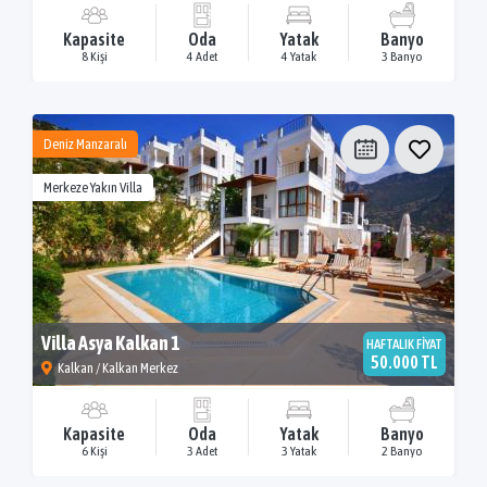
Kapasite
Oda
Yatak
Banyo
8 Kişi
4 Adet
4 Yatak
3 Banyo
Deniz Manzaralı
Merkeze Yakın Villa
Villa Asya Kalkan 1
HAFTALIK FİYAT
50.000 TL
Kalkan / Kalkan Merkez
Kapasite
Oda
Yatak
Banyo
6 Kişi
3 Adet
3 Yatak
2 Banyo