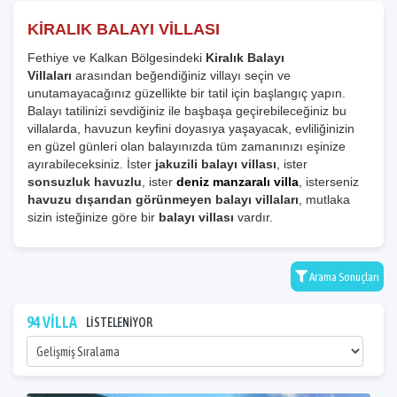
KİRALIK BALAYI VİLLASI
Fethiye ve Kalkan Bölgesindeki
Kiralık Balayı
Villaları
arasından beğendiğiniz villayı seçin ve
unutamayacağınız güzellikte bir tatil için başlangıç yapın.
Balayı tatilinizi sevdiğiniz ile başbaşa geçirebileceğiniz bu
villalarda, havuzun keyfini doyasıya yaşayacak, evliliğinizin
en güzel günleri olan balayınızda tüm zamanınızı eşinize
ayırabileceksiniz. İster
jakuzili balayı villası
, ister
sonsuzluk havuzlu
, ister
deniz manzaralı villa
, isterseniz
havuzu dışarıdan görünmeyen balayı villaları
, mutlaka
sizin isteğinize göre bir
balayı villası
vardır.
Arama Sonuçları
94 VİLLA
LİSTELENİYOR