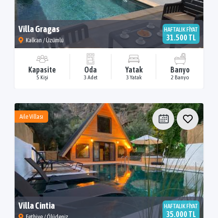
Villa Gragas
HAFTALIK FİYAT
31.500 TL
Kalkan / Üzümlü
Kapasite
Oda
Yatak
Banyo
5 Kişi
3 Adet
3 Yatak
2 Banyo
Aile Villası
Villa Cintia
HAFTALIK FİYAT
35.000 TL
Fethiye / Ölüdeniz