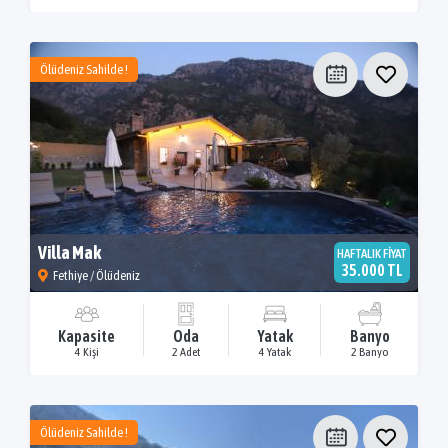
Ölüdeniz Sahilde !
Villa Mak
HAFTALIK FİYAT
35.000 TL
Fethiye / Ölüdeniz
Kapasite
Oda
Yatak
Banyo
4 Kişi
2 Adet
4 Yatak
2 Banyo
Ölüdeniz Sahilde !