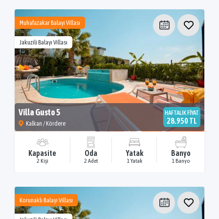
Muhafazakar Balayı Villası
Jakuzili Balayı Villası
Villa Gusto 5
HAFTALIK FİYAT
28.950 TL
Kalkan / Kördere
Kapasite
Oda
Yatak
Banyo
2 Kişi
2 Adet
1 Yatak
1 Banyo
Korunaklı Balayı Villası