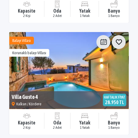
Kapasite
Oda
Yatak
Banyo
2 Kişi
2 Adet
1 Yatak
1 Banyo
Balayı Villası
Korunaklı balayı Villası
Villa Gusto 4
HAFTALIK FİYAT
28.950 TL
Kalkan / Kördere
Kapasite
Oda
Yatak
Banyo
2 Kişi
2 Adet
1 Yatak
1 Banyo