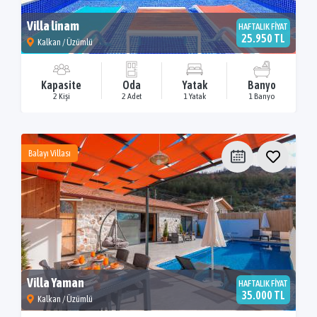
Villa linam
HAFTALIK FİYAT
25.950 TL
Kalkan / Üzümlü
Kapasite
Oda
Yatak
Banyo
2 Kişi
2 Adet
1 Yatak
1 Banyo
Balayı Villası
Villa Yaman
HAFTALIK FİYAT
35.000 TL
Kalkan / Üzümlü