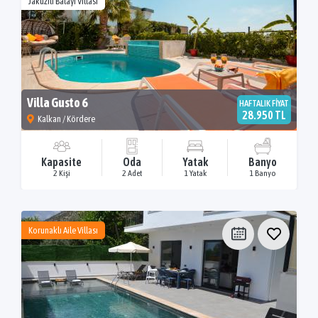
Jakuzili Balayı Villası
Villa Gusto 6
HAFTALIK FİYAT
28.950 TL
Kalkan / Kördere
Kapasite
Oda
Yatak
Banyo
2 Kişi
2 Adet
1 Yatak
1 Banyo
Korunaklı Aile Villası