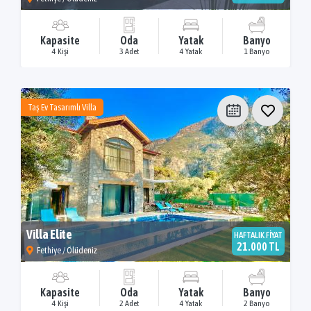
Kapasite
Oda
Yatak
Banyo
4 Kişi
3 Adet
4 Yatak
1 Banyo
Taş Ev Tasarımlı Villa
Villa Elite
HAFTALIK FİYAT
21.000 TL
Fethiye / Ölüdeniz
Kapasite
Oda
Yatak
Banyo
4 Kişi
2 Adet
4 Yatak
2 Banyo