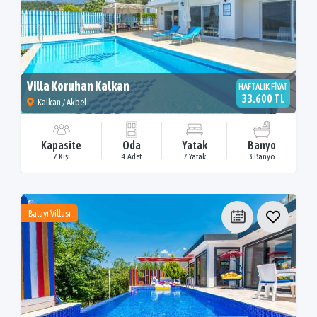
Villa Koruhan Kalkan
HAFTALIK FİYAT
33.600 TL
Kalkan / Akbel
Kapasite
Oda
Yatak
Banyo
7 Kişi
4 Adet
7 Yatak
3 Banyo
Balayı Villası