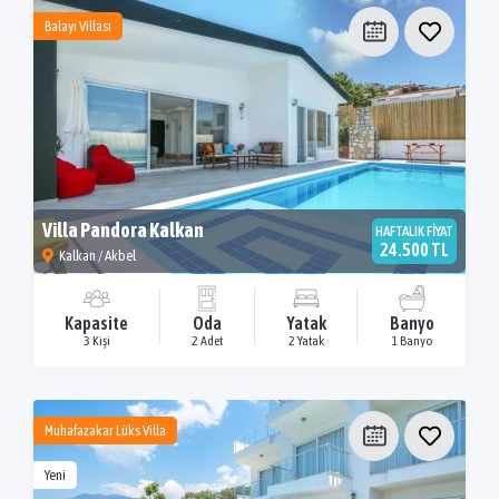
Balayı Villası
Villa Pandora Kalkan
HAFTALIK FİYAT
24.500 TL
Kalkan / Akbel
Kapasite
Oda
Yatak
Banyo
3 Kişi
2 Adet
2 Yatak
1 Banyo
Muhafazakar Lüks Villa
Yeni