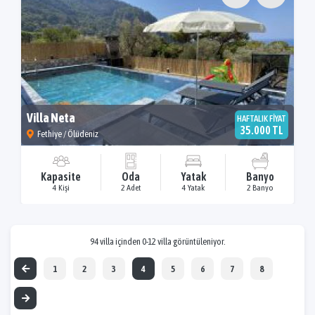
Villa Neta
HAFTALIK FİYAT
35.000 TL
Fethiye / Ölüdeniz
Kapasite
Oda
Yatak
Banyo
4 Kişi
2 Adet
4 Yatak
2 Banyo
94 villa içinden 0-12 villa görüntüleniyor.
1
2
3
4
5
6
7
8