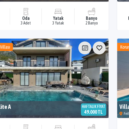
Oda
Yatak
Banyo
3 Adet
3 Yatak
2 Banyo
Villası
Korun
lite A
Vill
HAFTALIK FİYAT
49.000 TL
k
Feth