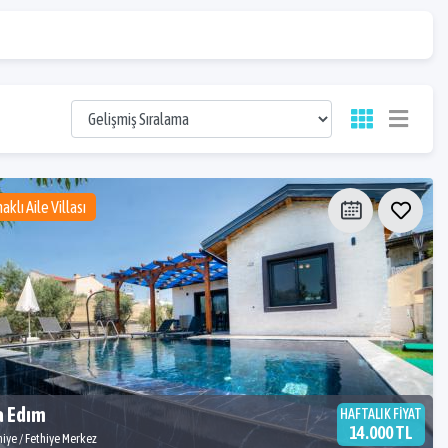
aklı Aile Villası
a Edım
HAFTALIK FİYAT
14.000 TL
hiye / Fethiye Merkez