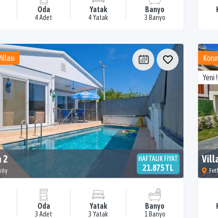
Oda
Yatak
Banyo
4 Adet
4 Yatak
3 Banyo
illası
Korun
Yeni !
m 2
Vill
HAFTALIK FİYAT
21.875 TL
kköy
Fet
Oda
Yatak
Banyo
3 Adet
3 Yatak
1 Banyo