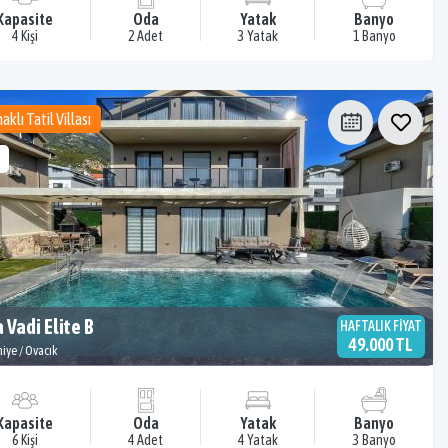
Kapasite
Oda
Yatak
Banyo
4 Kişi
2 Adet
3 Yatak
1 Banyo
aklı Tatil Villası
a Vadi Elite B
HAFTALIK FİYAT
49.000 TL
hiye / Ovacık
Kapasite
Oda
Yatak
Banyo
6 Kişi
4 Adet
4 Yatak
3 Banyo