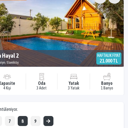
a Hayal 2
HAFTALIK FİYAT
21.000 TL
hiye / Esenköy
Kapasite
Oda
Yatak
Banyo
4 Kişi
3 Adet
3 Yatak
1 Banyo
üntüleniyor.
7
8
9