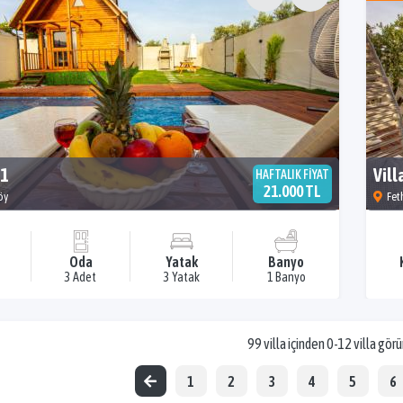
 1
Vill
HAFTALIK FİYAT
21.000 TL
öy
Fet
Oda
Yatak
Banyo
3 Adet
3 Yatak
1 Banyo
99 villa içinden 0-12 villa gör
1
2
3
4
5
6