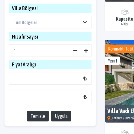
Villa Bölgesi
Kapasite
4 Kişi
Misafir Sayısı
Korunaklı Tatil 
Yeni !
Fiyat Aralığı
Villa Vadi E
Temizle
Uygula
Fethiye / Ovacı