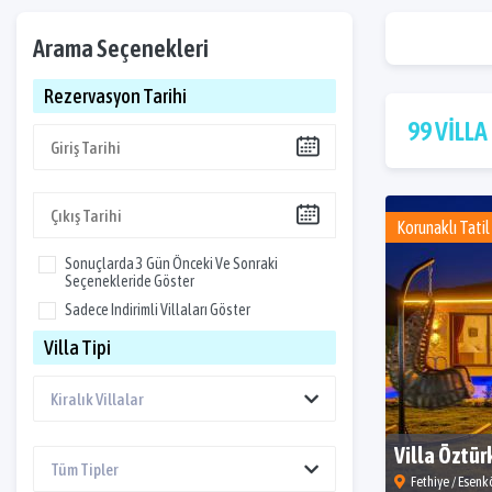
Arama Seçenekleri
Rezervasyon Tarihi
99 VİLLA
Korunaklı Tatil 
Sonuçlarda 3 Gün Önceki Ve Sonraki
Seçenekleride Göster
Sadece Indirimli Villaları Göster
Villa Tipi
Villa Öztür
Fethiye / Esenk