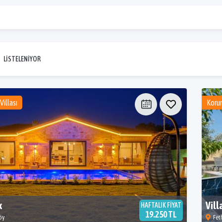
LİSTELENİYOR
Villası
Korun
k
Vill
HAFTALIK FİYAT
19.250 TL
öy
Fet