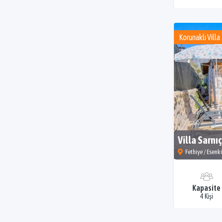
Korunaklı Villa
Villa Sarnıç
Fethiye / Esenk
Kapasite
4 Kişi