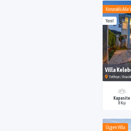
Korunaklı Aile V
Yeni!
Villa Keleb
Fethiye / Ovacı
Kapasite
8 Kişi
Üçgen Villa