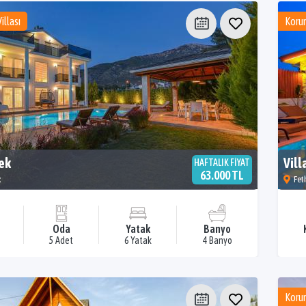
illası
Korun
ek
Vill
HAFTALIK FİYAT
63.000 TL
k
Feth
Oda
Yatak
Banyo
5 Adet
6 Yatak
4 Banyo
Korun