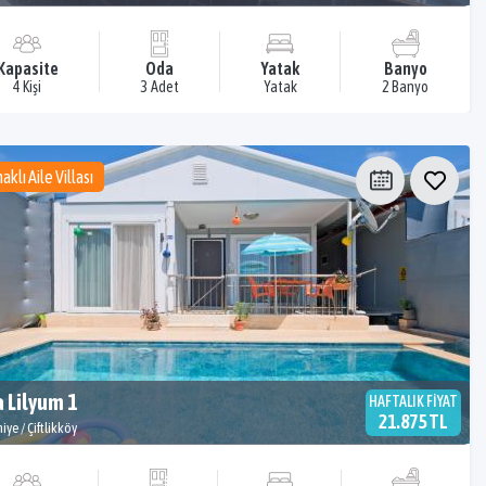
Kapasite
Oda
Yatak
Banyo
4 Kişi
3 Adet
Yatak
2 Banyo
aklı Aile Villası
a Lilyum 1
HAFTALIK FİYAT
21.875 TL
iye / Çiftlikköy