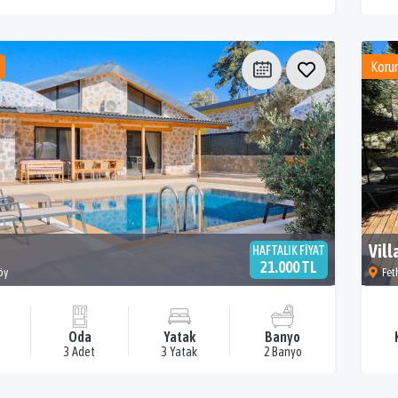
Korun
Vill
HAFTALIK FİYAT
21.000 TL
öy
Fet
Oda
Yatak
Banyo
3 Adet
3 Yatak
2 Banyo