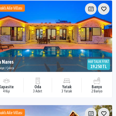
aklı Aile Villası
a Nares
HAFTALIK FİYAT
19.250 TL
iye / Çalıca
Kapasite
Oda
Yatak
Banyo
4 Kişi
3 Adet
3 Yatak
2 Banyo
aklı Aile Villası