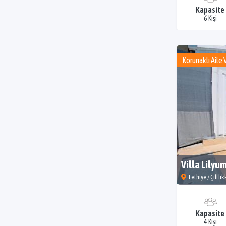
Kapasite
6 Kişi
Korunaklı Aile V
Villa Lilyu
Fethiye / Çiftli
Kapasite
4 Kişi