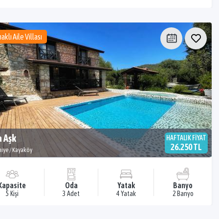
aklı Aile Villası
a Aşk
HAFTALIK FİYAT
26.250 TL
hiye / Kayaköy
Kapasite
Oda
Yatak
Banyo
5 Kişi
3 Adet
4 Yatak
2 Banyo