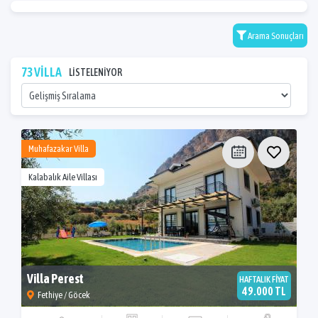
Arama Sonuçları
73 VİLLA
LİSTELENİYOR
Muhafazakar Villa
Kalabalık Aile Villası
Villa Perest
HAFTALIK FİYAT
49.000 TL
Fethiye / Göcek