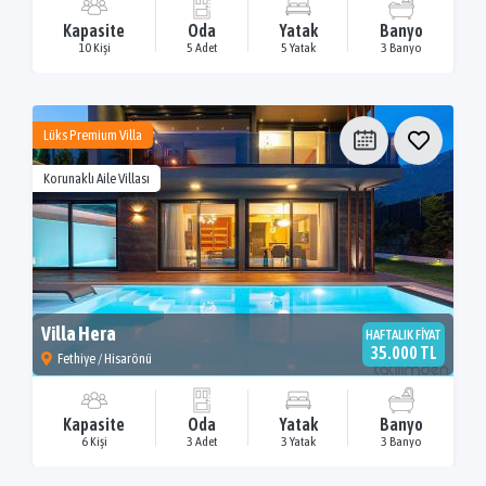
Kapasite
Oda
Yatak
Banyo
10 Kişi
5 Adet
5 Yatak
3 Banyo
Lüks Premium Villa
Korunaklı Aile Villası
Villa Hera
HAFTALIK FİYAT
35.000 TL
Fethiye / Hisarönü
Kapasite
Oda
Yatak
Banyo
6 Kişi
3 Adet
3 Yatak
3 Banyo