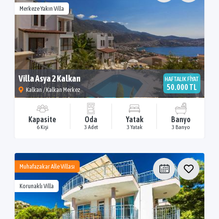
Merkeze Yakın Villa
Villa Asya 2 Kalkan
HAFTALIK FİYAT
50.000 TL
Kalkan / Kalkan Merkez
Kapasite
Oda
Yatak
Banyo
6 Kişi
3 Adet
3 Yatak
3 Banyo
Muhafazakar Aİle Villası
Korunaklı Villa