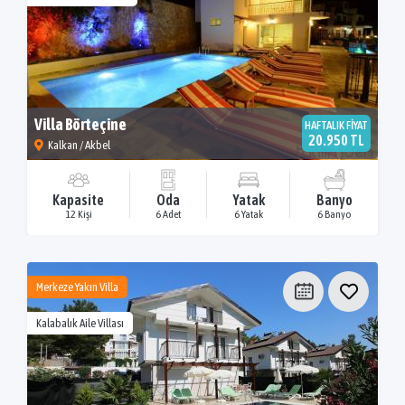
Villa Börteçine
HAFTALIK FİYAT
20.950 TL
Kalkan / Akbel
Kapasite
Oda
Yatak
Banyo
12 Kişi
6 Adet
6 Yatak
6 Banyo
Merkeze Yakın Villa
Kalabalık Aile Villası