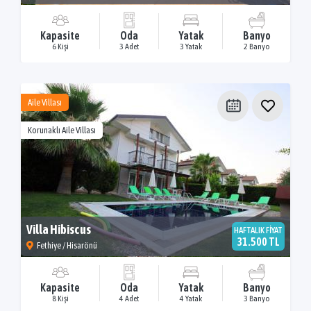
Kapasite
Oda
Yatak
Banyo
6 Kişi
3 Adet
3 Yatak
2 Banyo
Aile Villası
Korunaklı Aile Villası
Villa Hibiscus
HAFTALIK FİYAT
31.500 TL
Fethiye / Hisarönü
Kapasite
Oda
Yatak
Banyo
8 Kişi
4 Adet
4 Yatak
3 Banyo