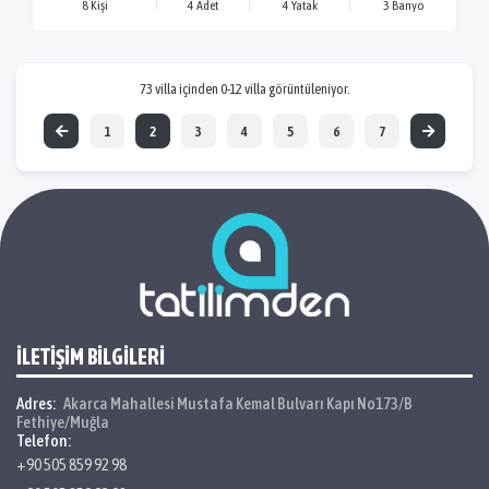
8 Kişi
4 Adet
4 Yatak
3 Banyo
73 villa içinden 0-12 villa görüntüleniyor.
1
2
3
4
5
6
7
İLETİŞİM BİLGİLERİ
Adres:
Akarca Mahallesi Mustafa Kemal Bulvarı Kapı No173/B
Fethiye/Muğla
Telefon:
+90 505 859 92 98