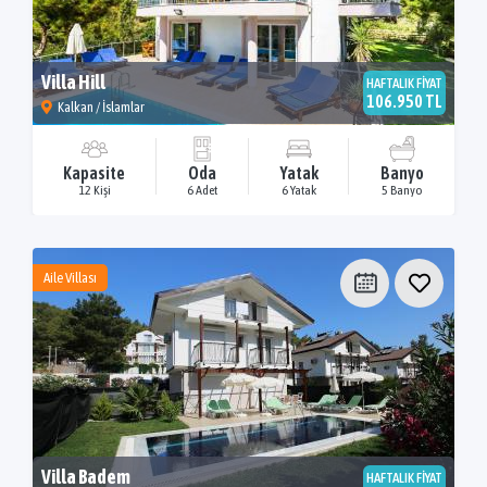
Villa Hill
HAFTALIK FİYAT
106.950 TL
Kalkan / İslamlar
Kapasite
Oda
Yatak
Banyo
12 Kişi
6 Adet
6 Yatak
5 Banyo
Aile Villası
Villa Badem
HAFTALIK FİYAT