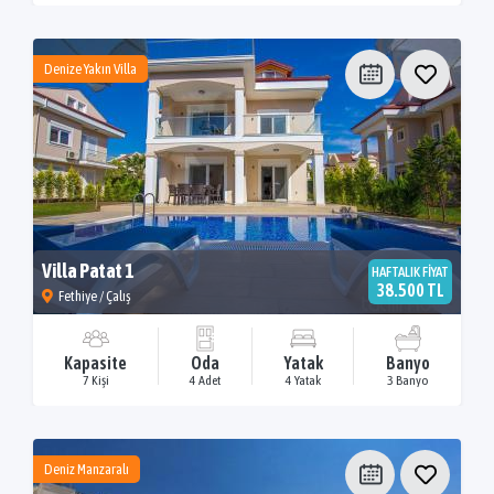
Denize Yakın Villa
Villa Patat 1
HAFTALIK FİYAT
38.500 TL
Fethiye / Çalış
Kapasite
Oda
Yatak
Banyo
7 Kişi
4 Adet
4 Yatak
3 Banyo
Deniz Manzaralı