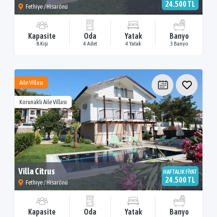
24.500 TL
Fethiye / Hisarönü
Kapasite
Oda
Yatak
Banyo
8 Kişi
4 Adet
4 Yatak
3 Banyo
Aile Villası
Korunaklı Aile Villası
Villa Citrus
HAFTALIK FİYAT
24.500 TL
Fethiye / Hisarönü
Kapasite
Oda
Yatak
Banyo