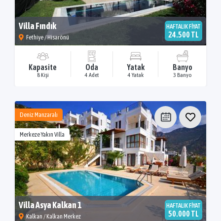
Villa Fındık
HAFTALIK FİYAT
24.500 TL
Fethiye / Hisarönü
Kapasite
Oda
Yatak
Banyo
8 Kişi
4 Adet
4 Yatak
3 Banyo
Deniz Manzaralı
Merkeze Yakın Villa
Villa Asya Kalkan 1
HAFTALIK FİYAT
50.000 TL
Kalkan / Kalkan Merkez