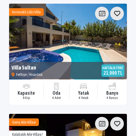
Korunaklı Lüks Villa
Villa Sultan
HAFTALIK FİYAT
21.000 TL
Fethiye / Hisarönü
Kapasite
Oda
Yatak
Banyo
8 Kişi
4 Adet
4 Yatak
4 Banyo
Geniş Aile Villası
Kalabalık Aile Villası !