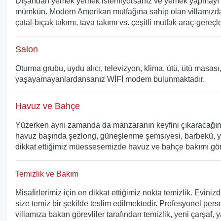
Dışarıdan yemek yemek istemiyorsanız ve yemek yapmayı s
mümkün. Modern Amerikan mutfağına sahip olan villamızda 
çatal-bıçak takımı, tava takımı vs. çeşitli mutfak araç-gereçl
Salon
Oturma grubu, uydu alıcı, televizyon, klima, ütü, ütü masası
yaşayamayanlardansanız WİFİ modem bulunmaktadır.
Havuz ve Bahçe
Yüzerken aynı zamanda da manzaranın keyfini çıkaracağın
havuz başında şezlong, güneşlenme şemsiyesi, barbekü, y
dikkat ettiğimiz müessesemizde havuz ve bahçe bakımı göre
Temizlik ve Bakım
Misafirlerimiz için en dikkat ettiğimiz nokta temizlik. Evini
size temiz bir şekilde teslim edilmektedir. Profesyonel perso
villamıza bakan görevliler tarafından temizlik, yeni çarşaf, yast