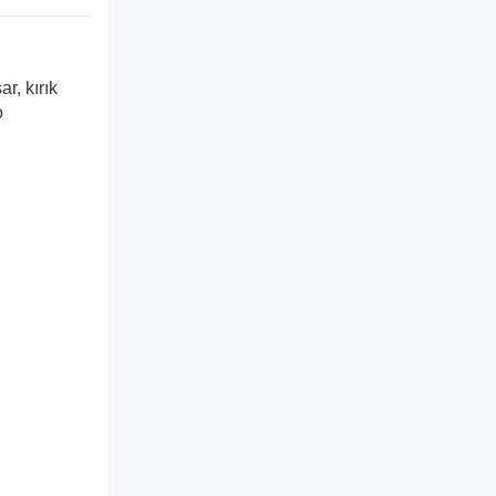
r, kırık
o