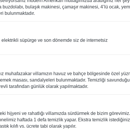
eviyorsanız modern Amerikan mutfağımızda aradığınız her şey
buzdolabı, bulaşık makinesi, çamaşır makinesi, 4’lü ocak, yem
eri bulunmaktadır.
, elektrikli süpürge ve son dönemde siz de internetsiz
ız muhafazakar villamızın havuz ve bahçe bölgesinde özel yü
emek masası, sandalyeleri bulunmaktadır. Temizliği savunduğ
vli tarafından günlük olarak yapılmaktadır.
zdeki hijyeni ve rahatlığı villamızda sürdürmek de bizim görevimiz
nelimiz haftada 1 defa temizlik yapar. Ekstra temizlik istediğiniz
ık kılıfı vs. ücrete tabi olarak yapılır.