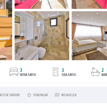
3
3
2
YATAK SAYISI
ODA SAYISI
BAN
AITLIK
TAKVIMI
YORUMLAR
MESAFELER