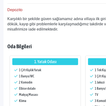
Depozito
Karşılıklı bir şekilde güven sağlamamız adına villaya ilk gir
dökük, kayıp gibi problemlerle karşılaşmadığımız takdirde vi
misafirimize iade edilmektedir.
Oda Bilgileri
1. Yatak Odası
1 Çift Kişilik Yatak
1 Tek Kiş
1 Banyo/WC
1 Çift Kiş
2 Komodin
1 Jakuzi
Elbise dolabı
1 Banyo
Makyaj Masası
TV
Klima
3 Komod