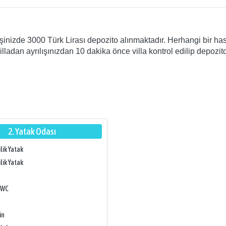
işinizde 3000 Türk Lirası depozito alınmaktadır. Herhangi bir hasa
lladan ayrılışınızdan 10 dakika önce villa kontrol edilip depozit
2. Yatak Odası
ilik Yatak
ilik Yatak
/WC
in