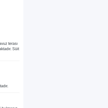
avuz terası
ktadır. Süit
tadır.