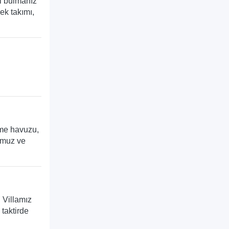
i bulmanız
ek takımı,
zme havuzu,
umuz ve
. Villamız
 taktirde