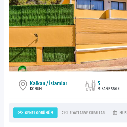
Kalkan / İslamlar
5
KONUM
MISAFIR SAYISI
GENEL
GÖRÜNÜM
FIYATLAR
VE KURALLAR
MÜS