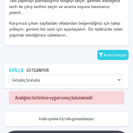
Tatil yapmayı planladığınız bölgeyi seçin, gelmek istediğiniz
tarih ile çıkış tarihini seçin ve arama tuşuna basmanız
yeterli...
Karşınıza çıkan sayfadaki villalardan beğendiğiniz için talep
yollayın, gerisini biz sizin için ayarlayalım. Siz tatilinizde neler
yapmak istediğinize odaklanın...
Arama Sonuçları
0 VİLLA
LİSTELENİYOR
Aradığınız kriterlere uygun sonuç bulunamadı!
0 villa içinden 0-12 villa görüntüleniyor.