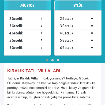
AĞUSTOS
EYLÜL
2 Gecelik
2 Gecelik
0
0
3 Gecelik
3 Gecelik
0
0
4 Gecelik
4 Gecelik
0
0
5 Gecelik
5 Gecelik
0
0
6 Gecelik
6 Gecelik
0
0
KİRALIK TATİL VİLLALARI
Tatil için
Kiralık Villa
mı bakıyorsunuz? Fethiye, Göcek,
Ölüdeniz, Kayaköy, Kalkan ve Kaş bölgelerindeki kiralık villa
portföyümüzü incelemenizi öneririz. Hızlı, kolay ve güvenilir
bir kiralama yöntemine hoşgeldiniz. Firmamız Türsab
acentesi olup, müşteri odaklı çalışma prensibine sahiptir.