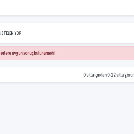
.
LİSTELENİYOR
iterlere uygun sonuç bulunamadı!
0 villa içinden 0-12 villa görü