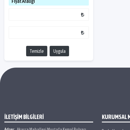
Fiyat Aralığı
Temizle
Uygula
İLETİŞİM BİLGİLERİ
KURUMSAL 
Adres:
Akarca Mahallesi Mustafa Kemal Bulvarı