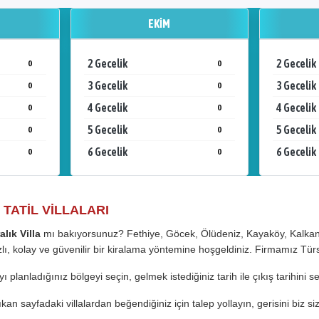
EKIM
2 Gecelik
2 Gecelik
0
0
3 Gecelik
3 Gecelik
0
0
4 Gecelik
4 Gecelik
0
0
5 Gecelik
5 Gecelik
0
0
6 Gecelik
6 Gecelik
0
0
 TATİL VİLLALARI
alık Villa
mı bakıyorsunuz? Fethiye, Göcek, Ölüdeniz, Kayaköy, Kalkan v
ızlı, kolay ve güvenilir bir kiralama yöntemine hoşgeldiniz. Firmamız Tür
ı planladığınız bölgeyi seçin, gelmek istediğiniz tarih ile çıkış tarihini
kan sayfadaki villalardan beğendiğiniz için talep yollayın, gerisini biz si