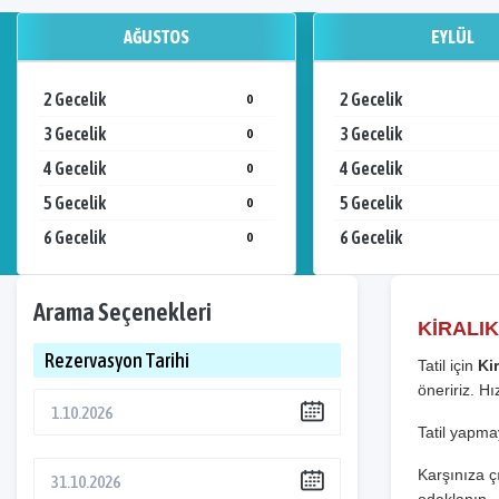
AĞUSTOS
EYLÜL
2 Gecelik
2 Gecelik
0
3 Gecelik
3 Gecelik
0
4 Gecelik
4 Gecelik
0
5 Gecelik
5 Gecelik
0
6 Gecelik
6 Gecelik
0
Arama Seçenekleri
KİRALIK
Rezervasyon Tarihi
Tatil için
Kir
öneririz. H
Tatil yapmay
Karşınıza çı