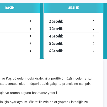
KASIM
ARALIK
2 Gecelik
0
0
3 Gecelik
0
0
4 Gecelik
0
0
5 Gecelik
0
0
6 Gecelik
0
0
e Kaş bölgelerindeki kiralık villa portföyümüzü incelemenizi
sab acentesi olup, müşteri odaklı çalışma prensibine sahiptir.
 seçin ve arama tuşuna basmanız yeterli...
zin için ayarlayalım. Siz tatilinizde neler yapmak istediğinize