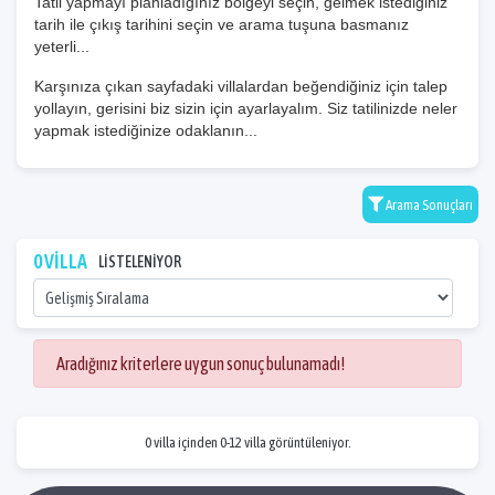
Tatil yapmayı planladığınız bölgeyi seçin, gelmek istediğiniz
tarih ile çıkış tarihini seçin ve arama tuşuna basmanız
yeterli...
Karşınıza çıkan sayfadaki villalardan beğendiğiniz için talep
yollayın, gerisini biz sizin için ayarlayalım. Siz tatilinizde neler
yapmak istediğinize odaklanın...
Arama Sonuçları
0 VİLLA
LİSTELENİYOR
Aradığınız kriterlere uygun sonuç bulunamadı!
0 villa içinden 0-12 villa görüntüleniyor.