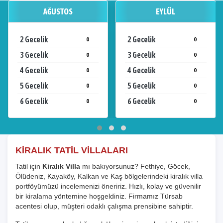
AĞUSTOS
EYLÜL
2 Gecelik
2 Gecelik
0
0
3 Gecelik
3 Gecelik
0
0
4 Gecelik
4 Gecelik
0
0
5 Gecelik
5 Gecelik
0
0
6 Gecelik
6 Gecelik
0
0
KİRALIK TATİL VİLLALARI
Tatil için
Kiralık Villa
mı bakıyorsunuz? Fethiye, Göcek,
Ölüdeniz, Kayaköy, Kalkan ve Kaş bölgelerindeki kiralık villa
portföyümüzü incelemenizi öneririz. Hızlı, kolay ve güvenilir
bir kiralama yöntemine hoşgeldiniz. Firmamız Türsab
acentesi olup, müşteri odaklı çalışma prensibine sahiptir.