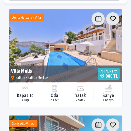
Deniz Manzaralı Villa
Villa Melis
HAFTALIK FİYAT
49.000 TL
Kalkan / Kalkan Merkez
Kapasite
Oda
Yatak
Banyo
4 Kişi
2 Adet
2 Yatak
1 Banyo
Geniş Aile Villası