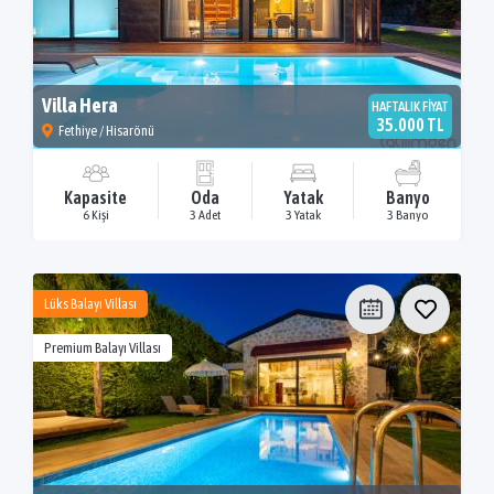
Villa Hera
HAFTALIK FİYAT
35.000 TL
Fethiye / Hisarönü
Kapasite
Oda
Yatak
Banyo
6 Kişi
3 Adet
3 Yatak
3 Banyo
Lüks Balayı Villası
Premium Balayı Villası