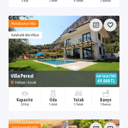
5 Kişi
2 Adet
4 Yatak
2 Banyo
Muhafazakar Villa
Kalabalık Aile Villası
Villa Perest
HAFTALIK FİYAT
49.000 TL
Fethiye / Göcek
Kapasite
Oda
Yatak
Banyo
10 Kişi
5 Adet
5 Yatak
3 Banyo
Tam Korunaklı Villa