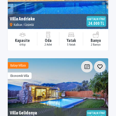
Villa Andriake
HAFTALIK FİYAT
24.000 TL
Kalkan / Üzümlü
Kapasite
Oda
Yatak
Banyo
6 Kişi
2 Adet
5 Yatak
2 Banyo
Balayı Villası
Ekonomik Villa
Villa Gelidonya
HAFTALIK FİYAT