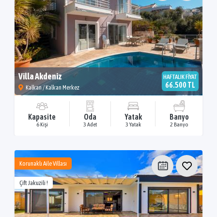
Villa Akdeniz
HAFTALIK FİYAT
66.500 TL
Kalkan / Kalkan Merkez
Kapasite
Oda
Yatak
Banyo
6 Kişi
3 Adet
3 Yatak
2 Banyo
Korunaklı Aile Villası
Çift Jakuzili !