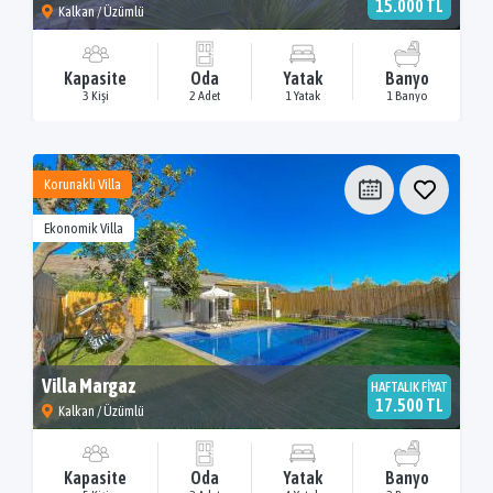
15.000 TL
Kalkan / Üzümlü
Kapasite
Oda
Yatak
Banyo
3 Kişi
2 Adet
1 Yatak
1 Banyo
Korunaklı Villa
Ekonomik Villa
Villa Margaz
HAFTALIK FİYAT
17.500 TL
Kalkan / Üzümlü
Kapasite
Oda
Yatak
Banyo