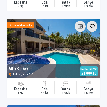
Kapasite
Oda
Yatak
Banyo
2 Kişi
1 Adet
1 Yatak
1 Banyo
Korunaklı Lüks Villa
Villa Sultan
HAFTALIK FİYAT
21.000 TL
Fethiye / Hisarönü
Kapasite
Oda
Yatak
Banyo
8 Kişi
4 Adet
4 Yatak
4 Banyo