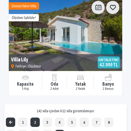
Denize Yakın Villa
Ölüdeni Sahilde !
Villa Lily
HAFTALIK FİYAT
42.000 TL
Fethiye / Ölüdeniz
Kapasite
Oda
Yatak
Banyo
5 Kişi
2 Adet
2 Yatak
2 Banyo
142 villa içinden 0-12 villa görüntüleniyor.
1
2
3
4
5
6
7
8