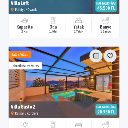
Villa Loft
HAFTALIK FİYAT
45.500 TL
Fethiye / Ovacık
Kapasite
Oda
Yatak
Banyo
2 Kişi
1 Adet
1 Yatak
1 Banyo
Balayı Villası
Jakuzili Balayı Villası
Villa Gusto 2
HAFTALIK FİYAT
20.950 TL
Kalkan / Kördere