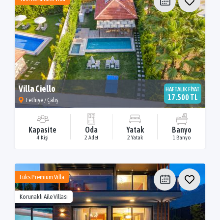
Villa Ciello
HAFTALIK FİYAT
17.500 TL
Fethiye / Çalış
Kapasite
Oda
Yatak
Banyo
4 Kişi
2 Adet
2 Yatak
1 Banyo
Lüks Premium Villa
Korunaklı Aile Villası