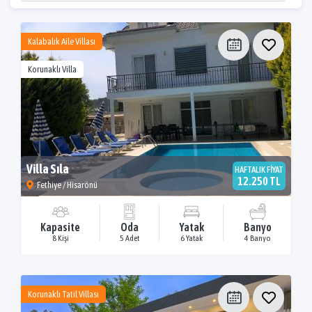
Kalabalık Aile Villası
Korunaklı Villa
Villa Sıla
HAFTALIK FİYAT
12.250 TL
Fethiye / Hisarönü
Kapasite
Oda
Yatak
Banyo
8 Kişi
5 Adet
6 Yatak
4 Banyo
Korunaklı Tatil Villası