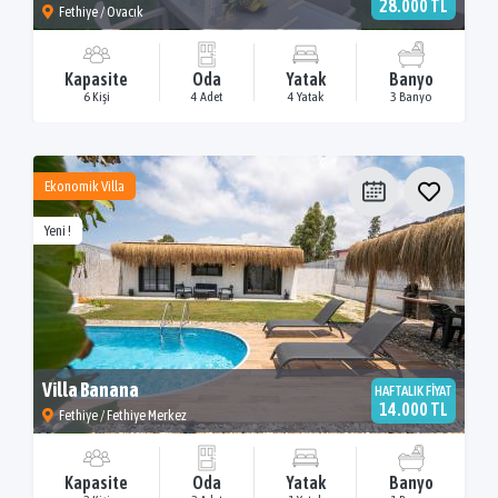
28.000 TL
Fethiye / Ovacık
Kapasite
Oda
Yatak
Banyo
6 Kişi
4 Adet
4 Yatak
3 Banyo
Ekonomik Villa
Yeni !
Villa Banana
HAFTALIK FİYAT
14.000 TL
Fethiye / Fethiye Merkez
Kapasite
Oda
Yatak
Banyo