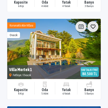
Kapasite
Oda
Yatak
Banyo
6 Kişi
4 Adet
4 Yatak
3 Banyo
Korunaklı Aile Villası
Ovacık
Villa Mortek 1
HAFTALIK FİYAT
80.500 TL
Fethiye / Ovacık
Kapasite
Oda
Yatak
Banyo
8 Kişi
5 Adet
6 Yatak
5 Banyo