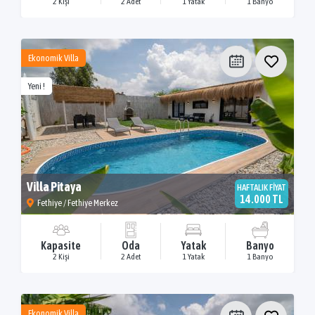
2 Kişi
2 Adet
1 Yatak
1 Banyo
Ekonomik Villa
Yeni !
Villa Pitaya
HAFTALIK FİYAT
14.000 TL
Fethiye / Fethiye Merkez
Kapasite
Oda
Yatak
Banyo
2 Kişi
2 Adet
1 Yatak
1 Banyo
Ekonomik Villa