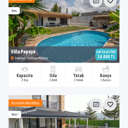
Yeni
Villa Papaya
HAFTALIK FİYAT
14.000 TL
Fethiye / Fethiye Merkez
Kapasite
Oda
Yatak
Banyo
2 Kişi
2 Adet
1 Yatak
1 Banyo
Korunaklı Aile Villası
Yeni !