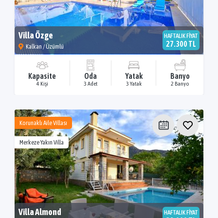
Villa Özge
HAFTALIK FİYAT
27.300 TL
Kalkan / Üzümlü
Kapasite
Oda
Yatak
Banyo
4 Kişi
3 Adet
3 Yatak
2 Banyo
Korunaklı Aile Villası
Merkeze Yakın Villa
Villa Almond
HAFTALIK FİYAT