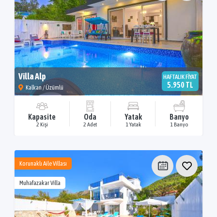
Villa Alp
HAFTALIK FİYAT
5.950 TL
Kalkan / Üzümlü
Kapasite
Oda
Yatak
Banyo
2 Kişi
2 Adet
1 Yatak
1 Banyo
Korunaklı Aile Villası
Muhafazakar Villa