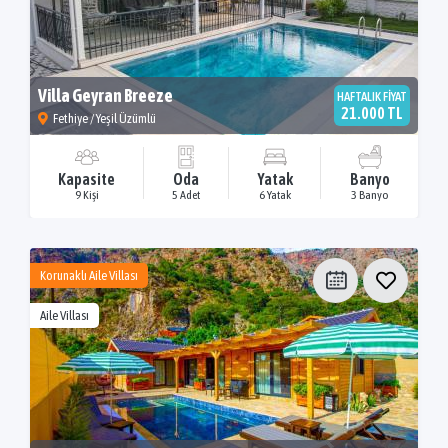
Villa Geyran Breeze
HAFTALIK FİYAT
21.000 TL
Fethiye / Yeşil Üzümlü
Kapasite
Oda
Yatak
Banyo
9 Kişi
5 Adet
6 Yatak
3 Banyo
Korunaklı Aile Villası
Aile Villası