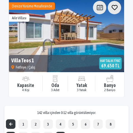
Denize Yürüme Mesafesinde
Aile Villası
Villa Teos 1
HAFTALIK FİYAT
69.650 TL
Fethiye / Çalış
Kapasite
Oda
Yatak
Banyo
4 Kişi
3 Adet
3 Yatak
2 Banyo
142 villa içinden 0-12 villa görüntüleniyor.
1
2
3
4
5
6
7
8