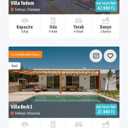
Villa Yadem
HAFTALIK FİYAT
42.000 TL
Fethiye / Ölüdeniz
Kapasite
Oda
Yatak
Banyo
6 Kişi
4 Adet
4 Yatak
2 Banyo
Korunaklı Aile Villası
Yeni!
Villa Berk 1
HAFTALIK FİYAT
21.000 TL
Fethiye / Hisarönü