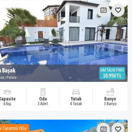
a Başak
HAFTALIK FİYAT
10.950 TL
kan / Patara
Kapasite
Oda
Yatak
Banyo
6 Kişi
3 Adet
4 Yatak
3 Banyo
v Tasarımlı Villa