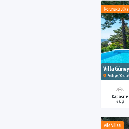
Korunaklı Lüks 
Villa Güney
Fethiye / Ovacı
Kapasite
6 Kişi
Aile Villası