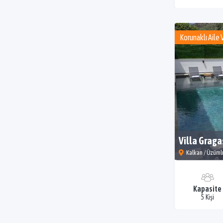
Korunaklı Aile V
Villa Graga
Kalkan / Üzüml
Kapasite
5 Kişi