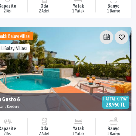
Kapasite
Oda
Yatak
Banyo
2 Kişi
2 Adet
1 Yatak
1 Banyo
aklı Balayı Villası
ili Balayı Villası
a Gusto 6
HAFTALIK FİYAT
28.950 TL
kan / Kördere
Kapasite
Oda
Yatak
Banyo
2 Kişi
2 Adet
1 Yatak
1 Banyo