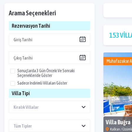
Arama Seçenekleri
Rezervasyon Tarihi
153 VİL
Muhafazakar Ail
Sonuçlarda 3 Gün Önceki Ve Sonraki
Seçenekleride Göster
Sadece Indirimli Villaları Göster
Villa Tipi
Villa Buğra
Kalkan / Üzüml