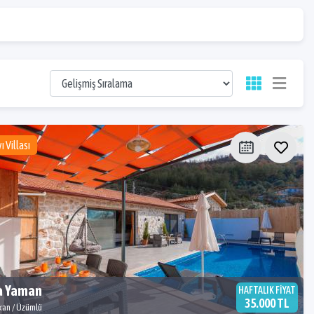
ı Villası
la Yaman
HAFTALIK FİYAT
35.000 TL
kan / Üzümlü