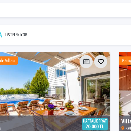
LA
LİSTELENİYOR
e Villası
Balay
Vil
HAFTALIK FİYAT
20.000 TL
ü
Kal