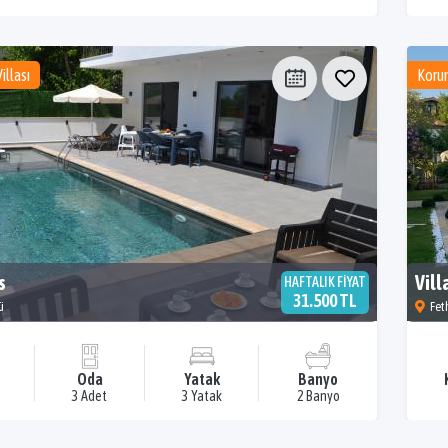
illası
Korun
s
Vill
HAFTALIK FİYAT
31.500 TL
ü
Fet
Oda
Yatak
Banyo
3 Adet
3 Yatak
2 Banyo