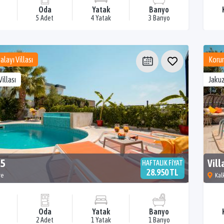
Oda
Yatak
Banyo
5 Adet
4 Yatak
3 Banyo
layı Villası
Korun
Villası
Jakuz
 5
Vill
HAFTALIK FİYAT
28.950 TL
re
Kal
Oda
Yatak
Banyo
2 Adet
1 Yatak
1 Banyo