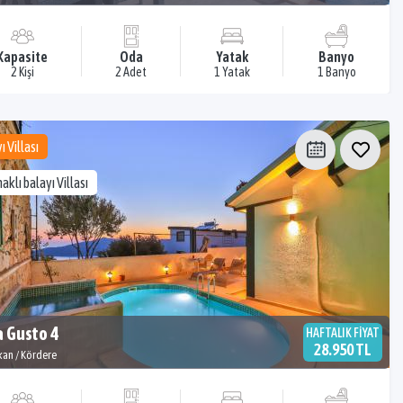
Kapasite
Oda
Yatak
Banyo
2 Kişi
2 Adet
1 Yatak
1 Banyo
ı Villası
aklı balayı Villası
a Gusto 4
HAFTALIK FİYAT
28.950 TL
kan / Kördere