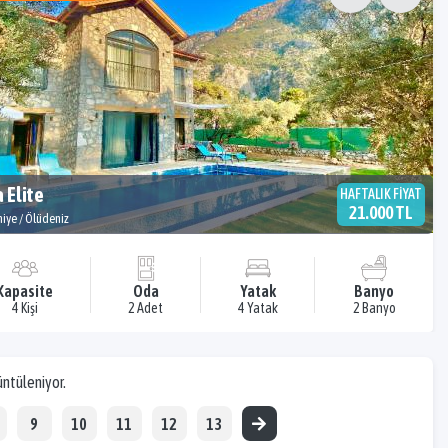
a Elite
HAFTALIK FİYAT
21.000 TL
hiye / Ölüdeniz
Kapasite
Oda
Yatak
Banyo
4 Kişi
2 Adet
4 Yatak
2 Banyo
üntüleniyor.
9
10
11
12
13