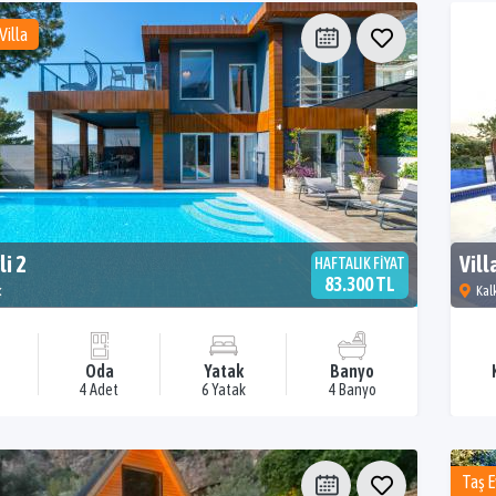
Villa
li 2
Vill
HAFTALIK FİYAT
83.300 TL
k
Kal
Oda
Yatak
Banyo
4 Adet
6 Yatak
4 Banyo
Taş E