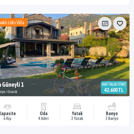
aklı Lüks Villa
a Güneyli 1
HAFTALIK FİYAT
42.600 TL
hiye / Ovacık
Kapasite
Oda
Yatak
Banyo
6 Kişi
4 Adet
3 Yatak
3 Banyo