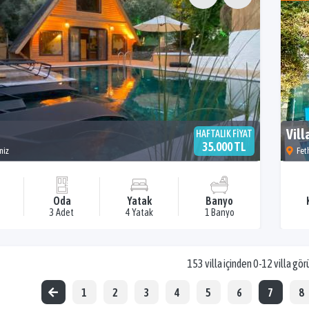
Vill
HAFTALIK FİYAT
35.000 TL
niz
Fet
Oda
Yatak
Banyo
3 Adet
4 Yatak
1 Banyo
153 villa içinden 0-12 villa gör
1
2
3
4
5
6
7
8