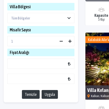
Villa Bölgesi
Kapasite
5 Kişi
Misafir Sayısı
Kalabalık Aile V
Fiyat Aralığı
Villa Kırlan
Temizle
Uygula
Kalkan / Kalka