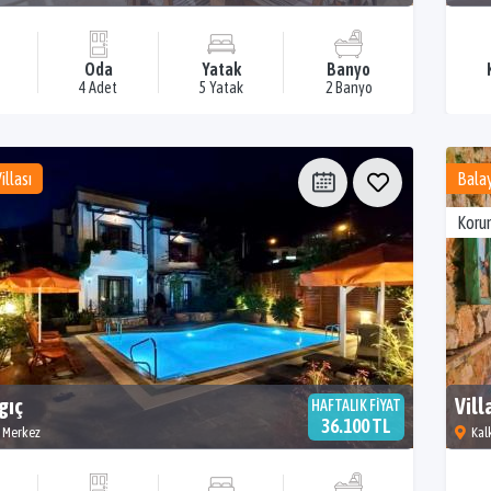
Oda
Yatak
Banyo
4 Adet
5 Yatak
2 Banyo
illası
Balay
Korun
gıç
Vill
HAFTALIK FİYAT
36.100 TL
n Merkez
Kal