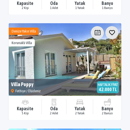
Kapasite
Oda
Yatak
Banyo
2 Kişi
1 Adet
1 Yatak
1 Banyo
Denize Yakın Villa
Korunaklı Villa
Villa Poppy
HAFTALIK FİYAT
42.000 TL
Fethiye / Ölüdeniz
Kapasite
Oda
Yatak
Banyo
5 Kişi
2 Adet
2 Yatak
2 Banyo