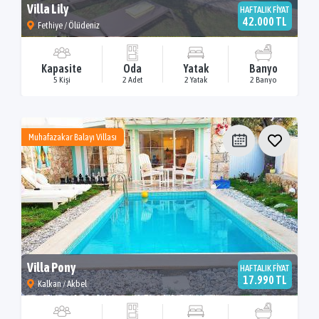
Villa Lily
HAFTALIK FİYAT
42.000 TL
Fethiye / Ölüdeniz
Kapasite
Oda
Yatak
Banyo
5 Kişi
2 Adet
2 Yatak
2 Banyo
Muhafazakar Balayı Villası
Villa Pony
HAFTALIK FİYAT
17.990 TL
Kalkan / Akbel