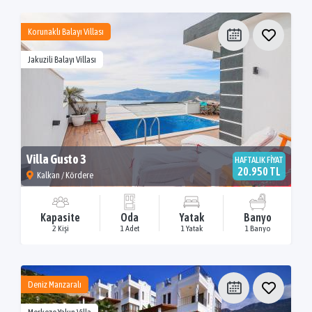
Korunaklı Balayı Villası
Jakuzili Balayı Villası
Villa Gusto 3
HAFTALIK FİYAT
20.950 TL
Kalkan / Kördere
Kapasite
Oda
Yatak
Banyo
2 Kişi
1 Adet
1 Yatak
1 Banyo
Deniz Manzaralı