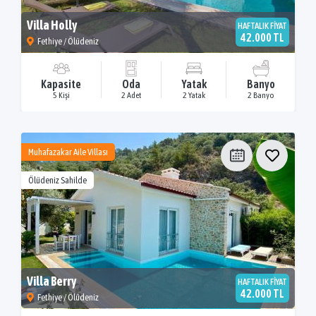
Villa Holly
HAFTALIK FİYAT
42.000 TL
Fethiye / Ölüdeniz
Kapasite
Oda
Yatak
Banyo
5 Kişi
2 Adet
2 Yatak
2 Banyo
Muhafazakar Aile Villası
Ölüdeniz Sahilde
Villa Berry
HAFTALIK FİYAT
42.000 TL
Fethiye / Ölüdeniz