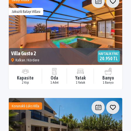
Jakuzili Balayı Villası
Villa Gusto 2
HAFTALIK FİYAT
20.950 TL
Kalkan / Kördere
Kapasite
Oda
Yatak
Banyo
2 Kişi
1 Adet
1 Yatak
1 Banyo
Korunaklı Lüks Villa