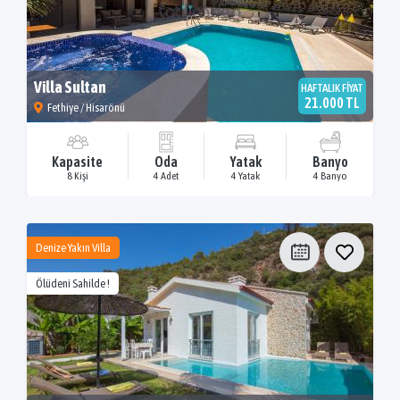
Villa Sultan
HAFTALIK FİYAT
21.000 TL
Fethiye / Hisarönü
Kapasite
Oda
Yatak
Banyo
8 Kişi
4 Adet
4 Yatak
4 Banyo
Denize Yakın Villa
Ölüdeni Sahilde !