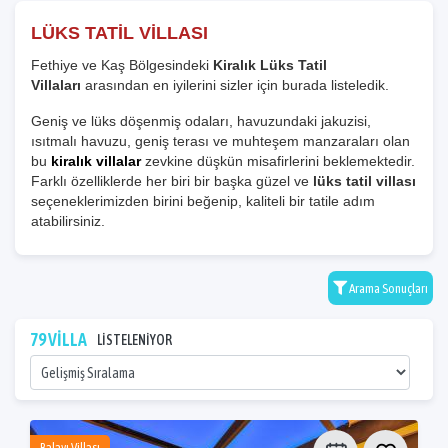
LÜKS TATİL VİLLASI
Fethiye ve Kaş Bölgesindeki
Kiralık Lüks Tatil
Villaları
arasından en iyilerini sizler için burada listeledik.
Geniş ve lüks döşenmiş odaları, havuzundaki jakuzisi,
ısıtmalı havuzu, geniş terası ve muhteşem manzaraları olan
bu
kiralık villalar
zevkine düşkün misafirlerini beklemektedir.
Farklı özelliklerde her biri bir başka güzel ve
lüks tatil villası
seçeneklerimizden birini beğenip, kaliteli bir tatile adım
atabilirsiniz.
Arama Sonuçları
79 VİLLA
LİSTELENİYOR
Balayı Villası