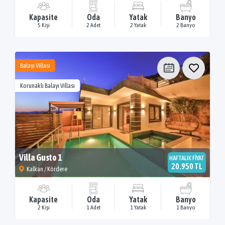
Kapasite
Oda
Yatak
Banyo
5 Kişi
2 Adet
2 Yatak
2 Banyo
Balayı Villası
Korunaklı Balayı Villası
Villa Gusto 1
HAFTALIK FİYAT
20.950 TL
Kalkan / Kördere
Kapasite
Oda
Yatak
Banyo
2 Kişi
1 Adet
1 Yatak
1 Banyo