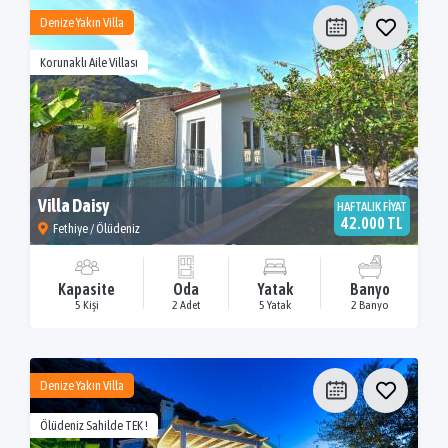
Denize Yakın Villa
Korunaklı Aile Villası
Villa Daisy
HAFTALIK FİYAT
42.000 TL
Fethiye / Ölüdeniz
Kapasite
Oda
Yatak
Banyo
5 Kişi
2 Adet
5 Yatak
2 Banyo
Denize Yakın Villa
Ölüdeniz Sahilde TEK !