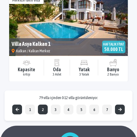
Merkeze Yakın Villa
Villa Asya Kalkan 1
HAFTALIK FİYAT
50.000 TL
Kalkan / Kalkan Merkez
Kapasite
Oda
Yatak
Banyo
6 Kişi
3 Adet
3 Yatak
2 Banyo
79 villa içinden 0-12 villa görüntüleniyor.
1
2
3
4
5
6
7