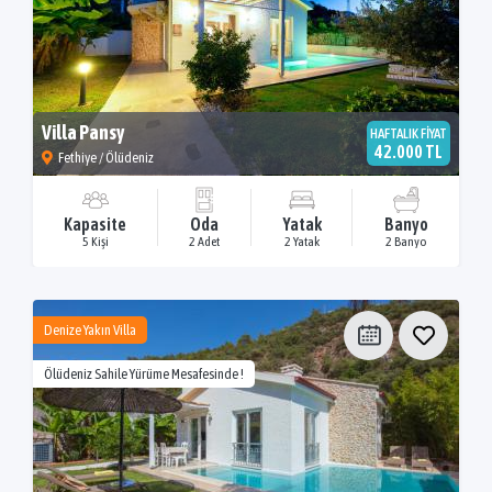
Villa Pansy
HAFTALIK FİYAT
42.000 TL
Fethiye / Ölüdeniz
Kapasite
Oda
Yatak
Banyo
5 Kişi
2 Adet
2 Yatak
2 Banyo
Denize Yakın Villa
Ölüdeniz Sahile Yürüme Mesafesinde !