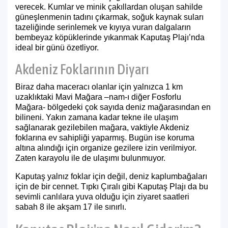
verecek. Kumlar ve minik çakıllardan oluşan sahilde
güneşlenmenin tadını çıkarmak, soğuk kaynak suları
tazeliğinde serinlemek ve kıyıya vuran dalgaların
bembeyaz köpüklerinde yıkanmak Kaputaş Plajı’nda
ideal bir günü özetliyor.
Akdeniz Foklarının Diyarı
Biraz daha maceracı olanlar için yalnızca 1 km
uzaklıktaki Mavi Mağara –nam-ı diğer Fosforlu
Mağara- bölgedeki çok sayıda deniz mağarasından en
bilineni. Yakın zamana kadar tekne ile ulaşım
sağlanarak gezilebilen mağara, vaktiyle Akdeniz
foklarına ev sahipliği yaparmış. Bugün ise koruma
altına alındığı için organize gezilere izin verilmiyor.
Zaten karayolu ile de ulaşımı bulunmuyor.
Kaputaş yalnız foklar için değil, deniz kaplumbağaları
için de bir cennet. Tıpkı Çıralı gibi Kaputaş Plajı da bu
sevimli canlılara yuva olduğu için ziyaret saatleri
sabah 8 ile akşam 17 ile sınırlı.