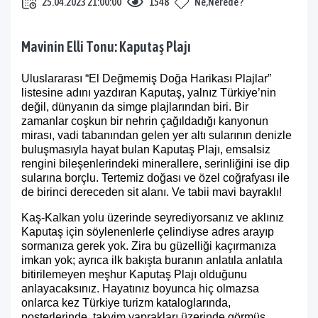
25.04.2023 21:00:00
1548
Ne,Nerede ?
Mavinin Elli Tonu: Kaputaş Plajı
Uluslararası “El Değmemiş Doğa Harikası Plajlar”
listesine adını yazdıran Kaputaş, yalnız Türkiye’nin
değil, dünyanın da simge plajlarından biri. Bir
zamanlar coşkun bir nehrin çağıldadığı kanyonun
mirası, vadi tabanından gelen yer altı sularının denizle
buluşmasıyla hayat bulan Kaputaş Plajı, emsalsiz
rengini bileşenlerindeki minerallere, serinliğini ise dip
sularına borçlu. Tertemiz doğası ve özel coğrafyası ile
de birinci dereceden sit alanı. Ve tabii mavi bayraklı!
Kaş-Kalkan yolu üzerinde seyrediyorsanız ve aklınız
Kaputaş için söylenenlerle çelindiyse adres arayıp
sormanıza gerek yok. Zira bu güzelliği kaçırmanıza
imkan yok; ayrıca ilk bakışta buranın anlatıla anlatıla
bitirilemeyen meşhur Kaputaş Plajı olduğunu
anlayacaksınız. Hayatınız boyunca hiç olmazsa
onlarca kez Türkiye turizm kataloglarında,
posterlerinde, takvim yaprakları üzerinde görmüş