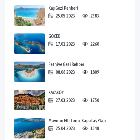
Kaş Gezi Rehberi
25.05.2023
2383
GÖCEK
17.01.2023
2260
Fethiye Gezi Rehberi
08.08.2023
1809
KAYAKÖY
27.03.2023
1750
Mavinin Elli Tonu: Kaputaş Plajı
25.04.2023
1548