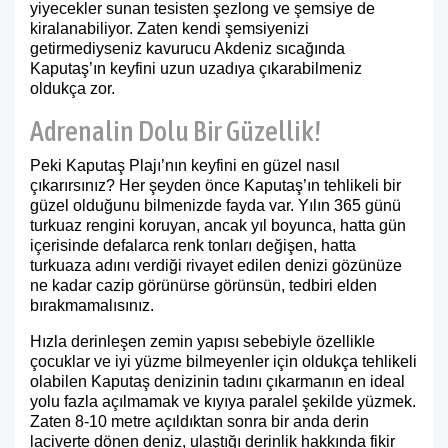
yiyecekler sunan tesisten şezlong ve şemsiye de
kiralanabiliyor. Zaten kendi şemsiyenizi
getirmediyseniz kavurucu Akdeniz sıcağında
Kaputaş’ın keyfini uzun uzadıya çıkarabilmeniz
oldukça zor.
Adrenalin Dolu Bir Güzellik!
Peki Kaputaş Plajı’nın keyfini en güzel nasıl
çıkarırsınız? Her şeyden önce Kaputaş’ın tehlikeli bir
güzel olduğunu bilmenizde fayda var. Yılın 365 günü
turkuaz rengini koruyan, ancak yıl boyunca, hatta gün
içerisinde defalarca renk tonları değişen, hatta
turkuaza adını verdiği rivayet edilen denizi gözünüze
ne kadar cazip görünürse görünsün, tedbiri elden
bırakmamalısınız.
Hızla derinleşen zemin yapısı sebebiyle özellikle
çocuklar ve iyi yüzme bilmeyenler için oldukça tehlikeli
olabilen Kaputaş denizinin tadını çıkarmanın en ideal
yolu fazla açılmamak ve kıyıya paralel şekilde yüzmek.
Zaten 8-10 metre açıldıktan sonra bir anda derin
laciverte dönen deniz, ulaştığı derinlik hakkında fikir