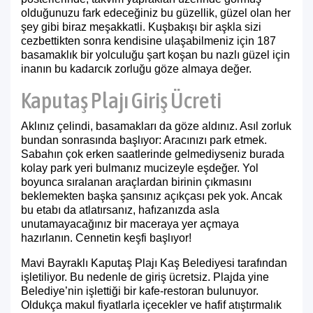
olduğunuzu fark edeceğiniz bu güzellik, güzel olan her
şey gibi biraz meşakkatli. Kuşbakışı bir aşkla sizi
cezbettikten sonra kendisine ulaşabilmeniz için 187
basamaklık bir yolculuğu şart koşan bu nazlı güzel için
inanın bu kadarcık zorluğu göze almaya değer.
Kaputaş Plajı Giriş Ücreti
Aklınız çelindi, basamakları da göze aldınız. Asıl zorluk
bundan sonrasında başlıyor: Aracınızı park etmek.
Sabahın çok erken saatlerinde gelmediyseniz burada
kolay park yeri bulmanız mucizeyle eşdeğer. Yol
boyunca sıralanan araçlardan birinin çıkmasını
beklemekten başka şansınız açıkçası pek yok. Ancak
bu etabı da atlatırsanız, hafızanızda asla
unutamayacağınız bir maceraya yer açmaya
hazırlanın. Cennetin keşfi başlıyor!
Mavi Bayraklı Kaputaş Plajı Kaş Belediyesi tarafından
işletiliyor. Bu nedenle de giriş ücretsiz. Plajda yine
Belediye’nin işlettiği bir kafe-restoran bulunuyor.
Oldukça makul fiyatlarla içecekler ve hafif atıştırmalık