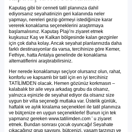
Kaputaş gibi bir cenneti tatil planınıza dahil
ediyorsanız seyahatinizin geri kalanında neler
yapmayı, nereleri gezip görmeyi istediğinize karar
vererek konaklama seçeneklerini araştırmaya
başlamalısınız. Kaputaş Plajı’nı ziyaret etmek
kuşkusuz Kaş ve Kalkan bölgesinde kalan gezginler
için çok daha kolay. Ancak seyahat planlarınızda daha
farklı destinasyonlar da varsa, tercihinize göre Kemer,
Fethiye, hatta Antalya genelinde de konaklama
alternatiflerini araştırabilirsiniz.
Her nerede konaklamayı seçiyor olursanız olun, rahat,
konforlu ve kapsamlı bir tatil için en iyi tercihiniz
TATİLİMDEN olacak. Hemen gözünüz korkmasın –
kalabalık bir aile veya arkadaş grubu da olsanız,
yalnızca eşinizle de seyahat ediyor da olsanız size
uygun bir villa seçeneği mutlaka var. Üstelik günlük,
haftalık ve aylık kiralama seçenekleri ile tatil planınıza
ve bütçenize en uygun seçeneklerle! Bunun için tek
yapmanız gereken www.tatilimden.com ' u ziyaret
etmek. Bundan sonrası çocuk oyuncağı! Seyahate
çıkacağınız grup sayısını, bütçenizi, yaşam tarzınızı ve