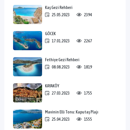
Kaş Gezi Rehberi
25.05.2023
2394
GÖCEK
17.01.2023
2267
Fethiye Gezi Rehberi
08.08.2023
1819
KAYAKÖY
27.03.2023
1755
Mavinin Elli Tonu: Kaputaş Plajı
25.04.2023
1555